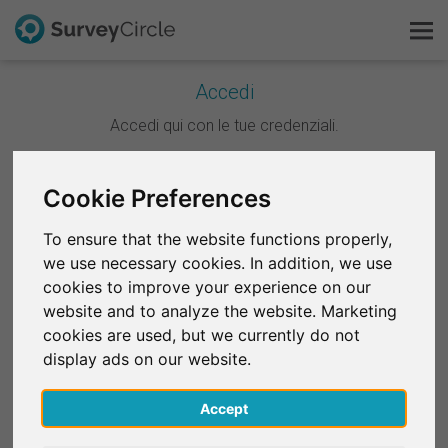
Accedi
Questo è SurveyCircle
Accedi qui con le tue credenziali.
Survey Ranking
Continua con Google
Cookie Preferences
Scopri la ricerca
To ensure that the website functions properly,
Continua con Facebook
we use necessary cookies. In addition, we use
FAQ
cookies to improve your experience on our
website and to analyze the website. Marketing
OPPURE
Registrati gratis
cookies are used, but we currently do not
E-mail
*
display ads on our website.
Accedi
Accept
English
Password
*