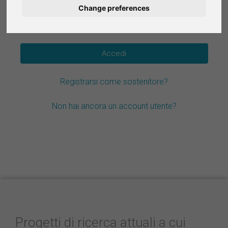
Change preferences
Deutsch
Hai dimenticato la password?
Nederlands
Español
Registrarsi come sostenitore?
Français
Non hai ancora un account utente?
Progetti di ricerca attuali a cui