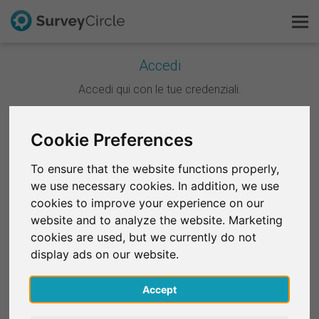
Accedi
Questo è SurveyCircle
Accedi qui con le tue credenziali.
Survey Ranking
Cookie Preferences
Continua con Google
Scopri la ricerca
To ensure that the website functions properly,
Continua con Facebook
we use necessary cookies. In addition, we use
FAQ
cookies to improve your experience on our
website and to analyze the website. Marketing
OPPURE
Registrati gratis
cookies are used, but we currently do not
E-mail
*
display ads on our website.
Accedi
Accept
English
Password
*