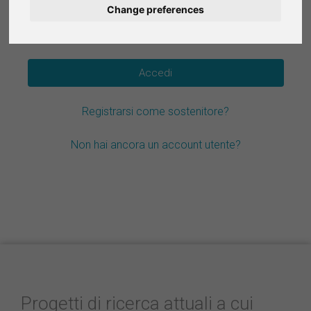
Change preferences
Deutsch
Hai dimenticato la password?
Nederlands
Español
Registrarsi come sostenitore?
Français
Non hai ancora un account utente?
Progetti di ricerca attuali a cui