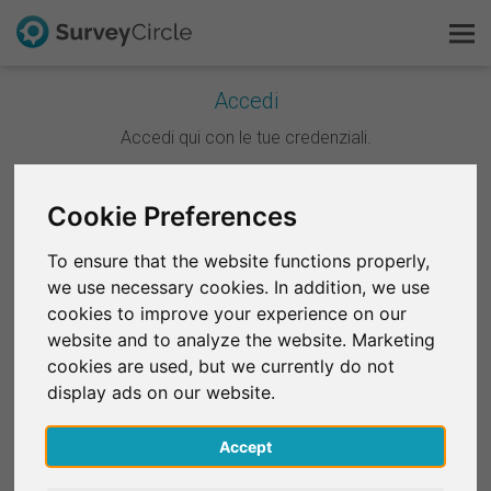
Accedi
Questo è SurveyCircle
Accedi qui con le tue credenziali.
Survey Ranking
Continua con Google
Cookie Preferences
Scopri la ricerca
To ensure that the website functions properly,
Continua con Facebook
we use necessary cookies. In addition, we use
FAQ
cookies to improve your experience on our
website and to analyze the website. Marketing
OPPURE
Registrati gratis
cookies are used, but we currently do not
E-mail
*
display ads on our website.
Accedi
Accept
English
Password
*