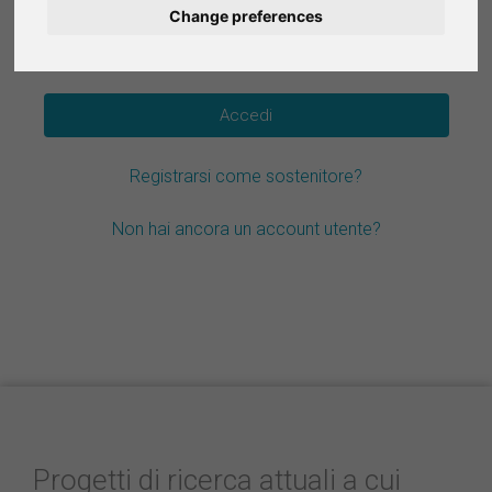
Change preferences
Deutsch
Hai dimenticato la password?
Nederlands
Español
Registrarsi come sostenitore?
Français
Non hai ancora un account utente?
Progetti di ricerca attuali a cui