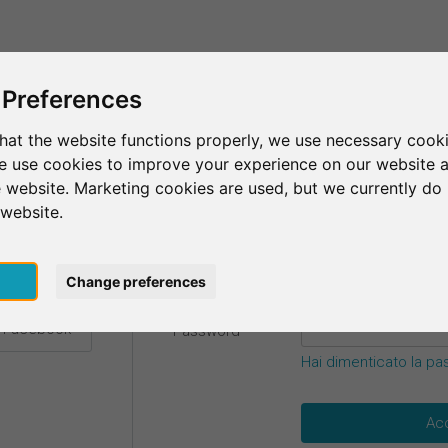
Questo è SurveyCircle
Trova partecipan
 Preferences
hat the website functions properly, we use necessary cooki
we use cookies to improve your experience on our website 
credenziali.
 website. Marketing cookies are used, but we currently do 
 website.
E-mail
*
 Google
pt
Change preferences
n Facebook
Password
*
Hai dimenticato la p