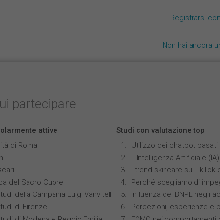
Registrarsi co
Non hai ancora u
cui partecipare
colarmente attive
Studi con valutazione top
ità di Roma
Utilizzo dei chatbot basat
ni
L'Intelligenza Artificiale 
scari
I trend skincare su TikTok
ica del Sacro Cuore
Perché scegliamo di impeg
tudi della Campania Luigi Vanvitelli
Influenza dei BNPL negli ac
tudi di Firenze
Percezioni, esperienze e 
Studi di Modena e Reggio Emilia
FOMO nei comportamenti di