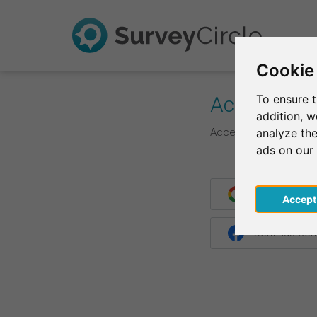
Cookie
Accedi
To ensure t
addition, 
Accedi qui con le tue 
analyze the
ads on our
Continua con
Acce
Continua co