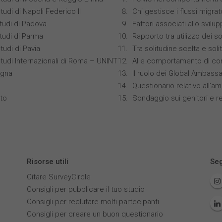
tudi di Napoli Federico II
Chi gestisce i flussi migrat
studi di Padova
Fattori associati allo svilu
studi di Parma
Rapporto tra utilizzo dei s
tudi di Pavia
Tra solitudine scelta e sol
Studi Internazionali di Roma – UNINT
AI e comportamento di co
ogna
Il ruolo dei Global Ambass
Questionario relativo all'am
nto
Sondaggio sui genitori e r
Risorse utili
Seg
Citare SurveyCircle
Consigli per pubblicare il tuo studio
Consigli per reclutare molti partecipanti
Consigli per creare un buon questionario