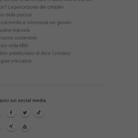
ori? La percezione dei cittadini
ppo della psicosi
ocial media e ortoressia nei giovani
itudine imposta
nsumo sostenibile
ador nella NBA
bito pubblicitario di Alice Cristiano
egole educative
uici sui social media