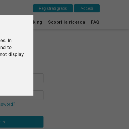
Registrati gratis
Accedi
Questo è SurveyCircle
ti
Survey Ranking
Scopri la ricerca
FAQ
Survey Ranking
es. In
Scopri la ricerca
and to
not display
FAQ
Registrati gratis
Accedi
English
assword?
Deutsch