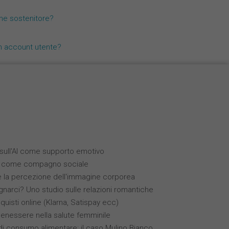
Nederlands
me sostenitore?
Español
n account utente?
Français
i sull'AI come supporto emotivo
(IA) come compagno sociale
 e la percezione dell'immagine corporea
narci? Uno studio sulle relazioni romantiche
quisti online (Klarna, Satispay ecc)
benessere nella salute femminile
 consumo alimentare: il caso Mulino Bianco