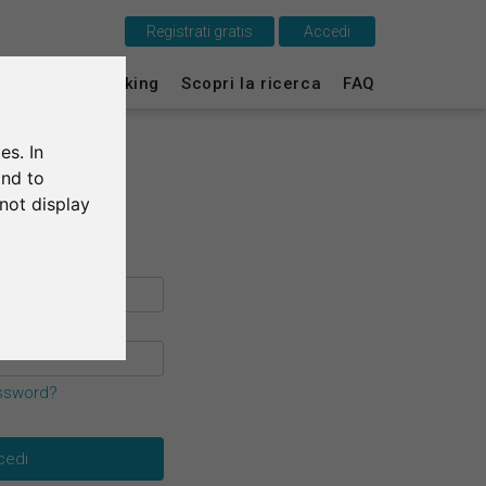
Registrati gratis
Accedi
Questo è SurveyCircle
ti
Survey Ranking
Scopri la ricerca
FAQ
Survey Ranking
es. In
Scopri la ricerca
and to
not display
FAQ
Registrati gratis
Accedi
English
assword?
Deutsch