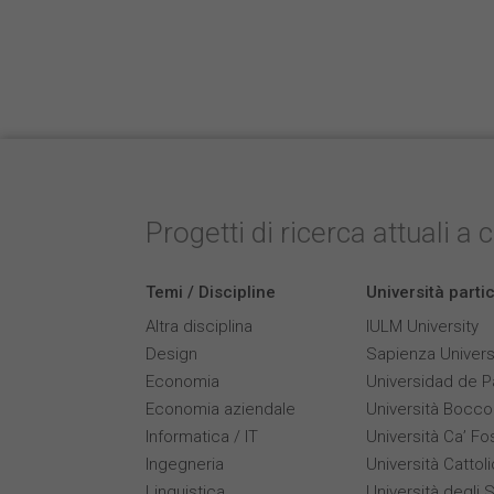
Progetti di ricerca attuali a 
Temi / Discipline
Università parti
Altra disciplina
IULM University
Design
Sapienza Univers
Economia
Universidad de 
Economia aziendale
Università Bocco
Informatica / IT
Università Ca’ Fo
Ingegneria
Università Cattol
Linguistica
Università degli S