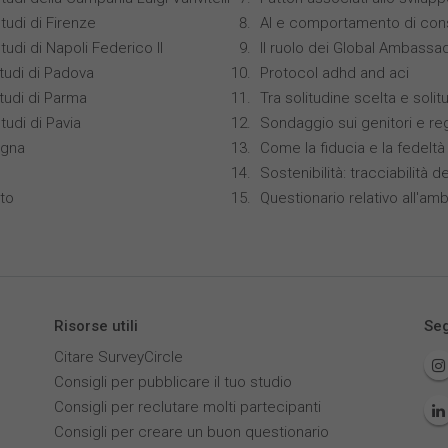
tudi di Firenze
AI e comportamento di con
tudi di Napoli Federico II
Il ruolo dei Global Ambassa
studi di Padova
Protocol adhd and aci
studi di Parma
Tra solitudine scelta e soli
tudi di Pavia
Sondaggio sui genitori e re
ogna
Come la fiducia e la fedeltà
Sostenibilità: tracciabilità del
nto
Questionario relativo all'amb
Risorse utili
Seg
Citare SurveyCircle
Consigli per pubblicare il tuo studio
Consigli per reclutare molti partecipanti
Consigli per creare un buon questionario