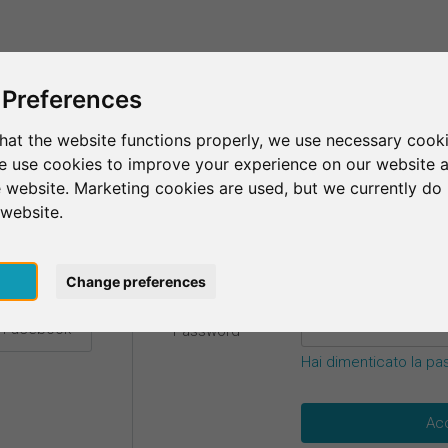
Questo è SurveyCircle
Trova partecipan
 Preferences
hat the website functions properly, we use necessary cooki
we use cookies to improve your experience on our website 
credenziali.
 website. Marketing cookies are used, but we currently do 
 website.
E-mail
*
 Google
pt
Change preferences
n Facebook
Password
*
Hai dimenticato la p