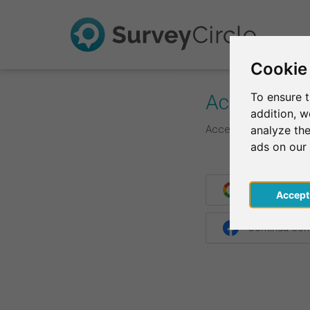
Cookie
Accedi
To ensure t
addition, 
Accedi qui con le tue 
analyze the
ads on our
Continua con
Acce
Continua co