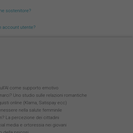
Nederlands
me sostenitore?
Español
n account utente?
Français
 sull'AI come supporto emotivo
arci? Uno studio sulle relazioni romantiche
uisti online (Klarna, Satispay ecc)
enessere nella salute femminile
ri? La percezione dei cittadini
cial media e ortoressia nei giovani
po della psicosi