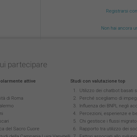
Registrarsi co
Non hai ancora u
cui partecipare
colarmente attive
Studi con valutazione top
Utilizzo dei chatbot basati
ità di Roma
Perché scegliamo di impegn
Palermo
Influenza dei BNPL negli acq
ni
Percezioni, esperienze e b
scari
Chi gestisce i flussi migrato
ica del Sacro Cuore
Rapporto tra utilizzo dei so
tudi della Campania Luigi Vanvitelli
Fattori associati allo svilup