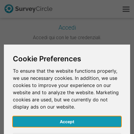
Accedi
Questo è SurveyCircle
Accedi qui con le tue credenziali.
Survey Ranking
Continua con Google
Cookie Preferences
Scopri la ricerca
To ensure that the website functions properly,
Continua con Facebook
we use necessary cookies. In addition, we use
FAQ
cookies to improve your experience on our
website and to analyze the website. Marketing
OPPURE
Registrati gratis
cookies are used, but we currently do not
E-mail
*
display ads on our website.
Accedi
Accept
English
Password
*