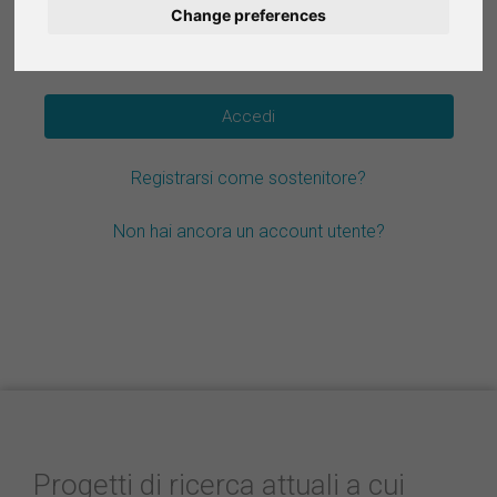
Change preferences
Deutsch
Hai dimenticato la password?
Nederlands
Español
Registrarsi come sostenitore?
Français
Non hai ancora un account utente?
Progetti di ricerca attuali a cui