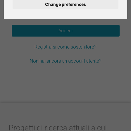
Change preferences
Deutsch
Hai dimenticato la password?
Nederlands
Español
Registrarsi come sostenitore?
Français
Non hai ancora un account utente?
Progetti di ricerca attuali a cui