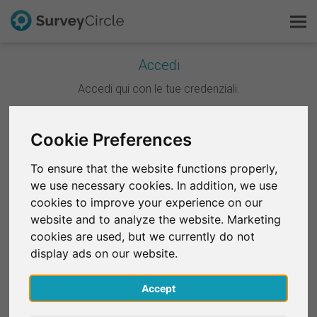
Accedi
Questo è SurveyCircle
Accedi qui con le tue credenziali.
Survey Ranking
Continua con Google
Cookie Preferences
Scopri la ricerca
To ensure that the website functions properly,
Continua con Facebook
we use necessary cookies. In addition, we use
FAQ
cookies to improve your experience on our
website and to analyze the website. Marketing
OPPURE
Registrati gratis
cookies are used, but we currently do not
E-mail
*
display ads on our website.
Accedi
Accept
English
Password
*