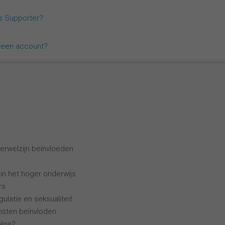
Español
ls Supporter?
Français
geen account?
Italiano
erwelzijn beïnvloeden
 in het hoger onderwijs
rs
ulatie en seksualiteit
ensten beïnvloden
ière?