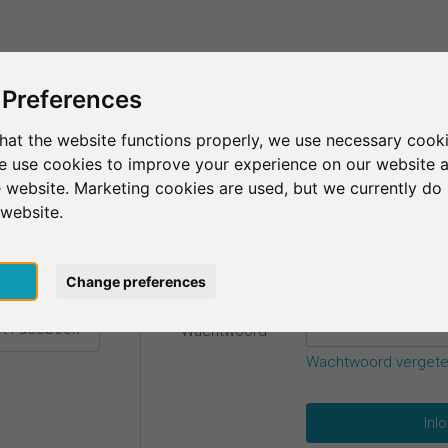
Dit is SurveyCircle
Vind respondenten
S
 Preferences
hat the website functions properly, we use necessary cooki
we use cookies to improve your experience on our website 
gevens.
 website. Marketing cookies are used, but we currently do 
 website.
E-mail
*
t Google
pt
Change preferences
t Facebook
Wachtwoord
*
Wachtwoord verget