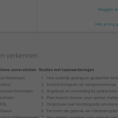
Inloggen a
Heb je nog 
en verkennen
tieve universiteiten
Studies met topwaarderingen
ool Antwerpen
Hoe ouderlijk gedrag en gedachten kind
school
Invloed Instagram op vastgoedverkoop
ersiteit Rotterdam
AI-gebruik en vermelding bij opdrachten
scholen
Plant-based cheese: your opinion matte
 PXL
Onderzoek naar hechtingsstijl, emotiereg
Saxion
Factoren die gebruik van ridesharingdi
School of Management
Hoe denken jongeren over werk en carr