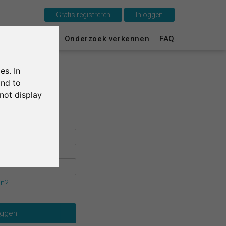
Gratis registreren
Inloggen
Dit is SurveyCircle
urvey Ranking
Onderzoek verkennen
FAQ
Survey Ranking
es. In
Onderzoek verkennen
and to
not display
FAQ
Gratis registreren
Inloggen
English
en?
Deutsch