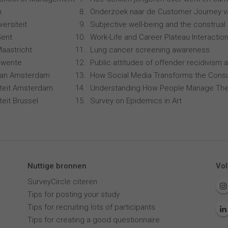
n
Onderzoek naar de Customer Journey 
ersiteit
Subjective well-being and the construal 
Gent
Work-Life and Career Plateau Interactio
Maastricht
Lung cancer screening awareness
 Twente
Public attitudes of offender recidivism a
 van Amsterdam
How Social Media Transforms the Consu
siteit Amsterdam
Understanding How People Manage The
iteit Brussel
Survey on Epidemics in Art
Nuttige bronnen
Vol
SurveyCircle citeren
Tips for posting your study
Tips for recruiting lots of participants
Tips for creating a good questionnaire