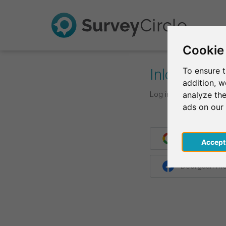
Cookie
Inloggen
To ensure t
addition, 
Log in met je inlogge
analyze the
ads on our
Doorgaan me
Acce
Doorgaan me