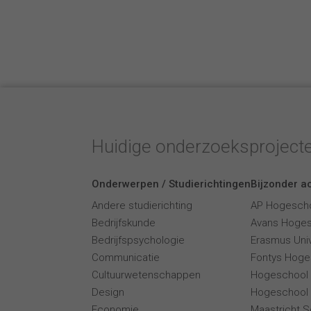
Huidige onderzoeksproject
Onderwerpen / Studierichtingen
Bijzonder ac
Andere studierichting
AP Hogesch
Bedrijfskunde
Avans Hoge
Bedrijfspsychologie
Erasmus Univ
Communicatie
Fontys Hoge
Cultuurwetenschappen
Hogeschool
Design
Hogeschool 
Economie
Maastricht 