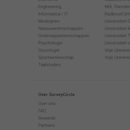
Engineering
NHL Stende
Informatica / IT
Radboud Univ
Medicijnen
Universiteit 
Natuurwetenschappen
Universiteit 
Onderwijswetenschappen
Universiteit
Psychologie
Universiteit
Sociologie
Vrije Univer
Sportwetenschap
Vrije Univers
Taalstudies
Over SurveyCircle
Over ons
FAQ
Rewards
Partners