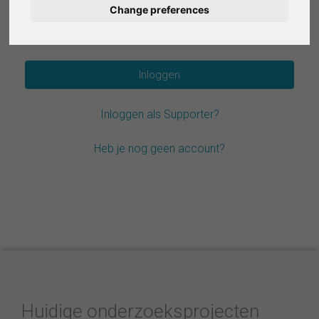
Change preferences
Deutsch
Wachtwoord vergeten?
Español
Français
Inloggen als Supporter?
Italiano
Heb je nog geen account?
Huidige onderzoeksprojecten