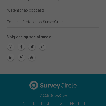
Wetenschap podcasts
Top enquêtetools op SurveyCircle
Volg ons op social media
© 2026 SurveyCircle
EN
DE
NL
ES
FR
IT