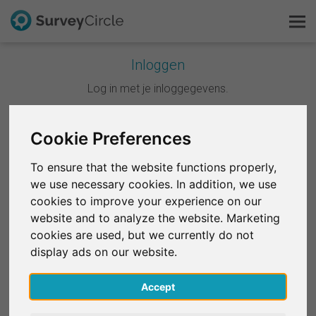
Inloggen
Dit is SurveyCircle
Log in met je inloggegevens.
Survey Ranking
Cookie Preferences
Doorgaan met Google
Onderzoek verkennen
To ensure that the website functions properly,
Doorgaan met Facebook
we use necessary cookies. In addition, we use
FAQ
cookies to improve your experience on our
website and to analyze the website. Marketing
OF
Gratis registreren
cookies are used, but we currently do not
E-mail
*
display ads on our website.
Inloggen
Accept
English
Wachtwoord
*