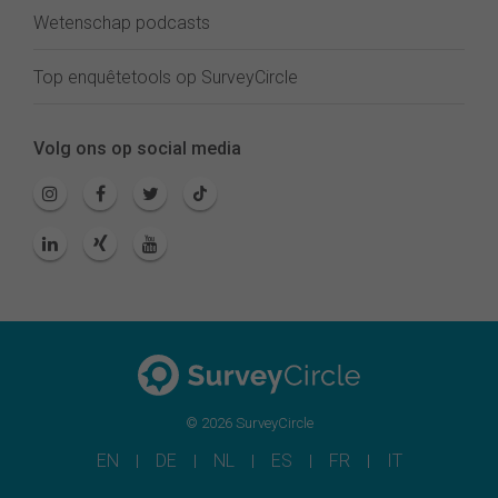
Wetenschap podcasts
Top enquêtetools op SurveyCircle
Volg ons op social media
© 2026 SurveyCircle
EN
DE
NL
ES
FR
IT