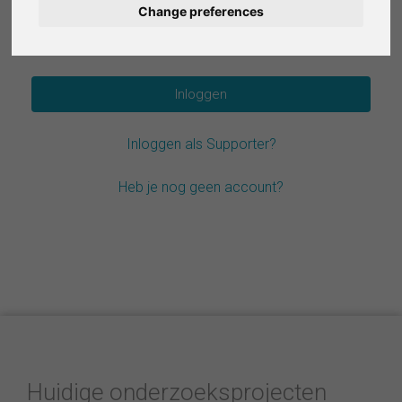
Change preferences
Deutsch
Wachtwoord vergeten?
Español
Français
Inloggen als Supporter?
Italiano
Heb je nog geen account?
Huidige onderzoeksprojecten