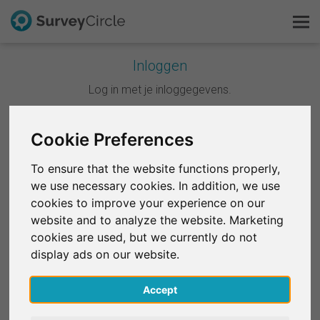
Inloggen
Dit is SurveyCircle
Log in met je inloggegevens.
Survey Ranking
Cookie Preferences
Doorgaan met Google
Onderzoek verkennen
To ensure that the website functions properly,
Doorgaan met Facebook
we use necessary cookies. In addition, we use
FAQ
cookies to improve your experience on our
website and to analyze the website. Marketing
OF
Gratis registreren
cookies are used, but we currently do not
E-mail
*
display ads on our website.
Inloggen
Accept
English
Wachtwoord
*