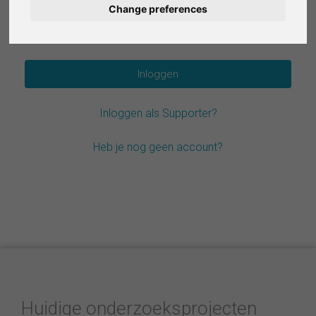
Change preferences
Deutsch
Wachtwoord vergeten?
Español
Français
Inloggen als Supporter?
Italiano
Heb je nog geen account?
Huidige onderzoeksprojecten