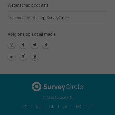
Wetenschap podcasts
Top enquêtetools op SurveyCircle
Volg ons op social media
© 2026 SurveyCircle
EN
DE
NL
ES
FR
IT