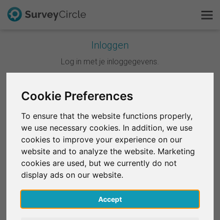
Inloggen
Dit is SurveyCircle
Log in met je inloggegevens.
Survey Ranking
Cookie Preferences
Doorgaan met Google
Onderzoek verkennen
To ensure that the website functions properly,
Doorgaan met Facebook
we use necessary cookies. In addition, we use
FAQ
cookies to improve your experience on our
website and to analyze the website. Marketing
OF
Gratis registreren
cookies are used, but we currently do not
E-mail
*
display ads on our website.
Inloggen
Accept
English
Wachtwoord
*