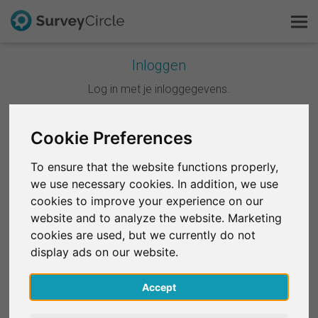
Inloggen
Dit is SurveyCircle
Log in met je inloggegevens.
Survey Ranking
Cookie Preferences
Doorgaan met Google
Onderzoek verkennen
To ensure that the website functions properly,
Doorgaan met Facebook
we use necessary cookies. In addition, we use
FAQ
cookies to improve your experience on our
website and to analyze the website. Marketing
OF
Gratis registreren
cookies are used, but we currently do not
E-mail
*
display ads on our website.
Inloggen
Accept
English
Wachtwoord
*