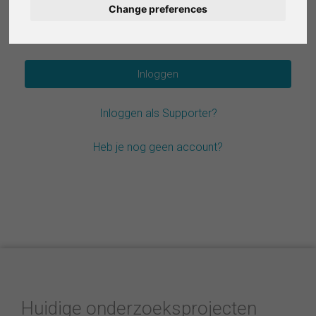
Change preferences
Deutsch
Wachtwoord vergeten?
Español
Français
Inloggen als Supporter?
Italiano
Heb je nog geen account?
Huidige onderzoeksprojecten