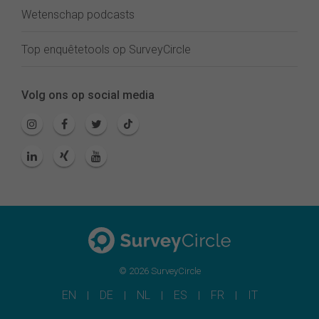
Wetenschap podcasts
Top enquêtetools op SurveyCircle
Volg ons op social media
© 2026 SurveyCircle
EN
DE
NL
ES
FR
IT