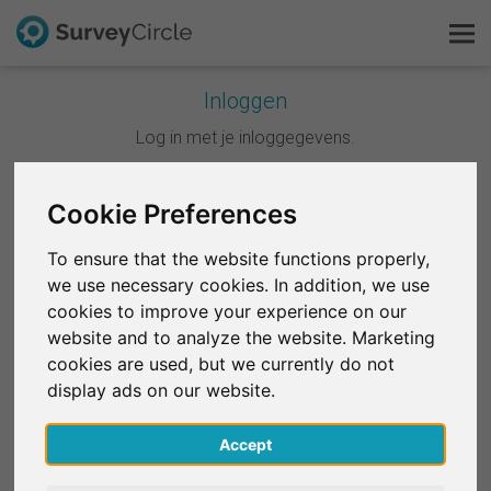
Inloggen
Dit is SurveyCircle
Log in met je inloggegevens.
Survey Ranking
Cookie Preferences
Doorgaan met Google
Onderzoek verkennen
To ensure that the website functions properly,
Doorgaan met Facebook
we use necessary cookies. In addition, we use
FAQ
cookies to improve your experience on our
website and to analyze the website. Marketing
OF
Gratis registreren
cookies are used, but we currently do not
E-mail
*
display ads on our website.
Inloggen
Accept
English
Wachtwoord
*