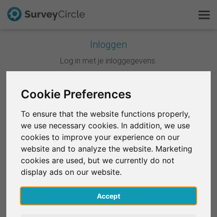
Inloggen
Dit is SurveyCircle
Log in met je inloggegevens.
Survey Ranking
Cookie Preferences
Doorgaan met Google
Onderzoek verkennen
To ensure that the website functions properly,
Doorgaan met Facebook
we use necessary cookies. In addition, we use
FAQ
cookies to improve your experience on our
website and to analyze the website. Marketing
OF
Gratis registreren
cookies are used, but we currently do not
E-mail
*
display ads on our website.
Inloggen
Accept
English
Wachtwoord
*