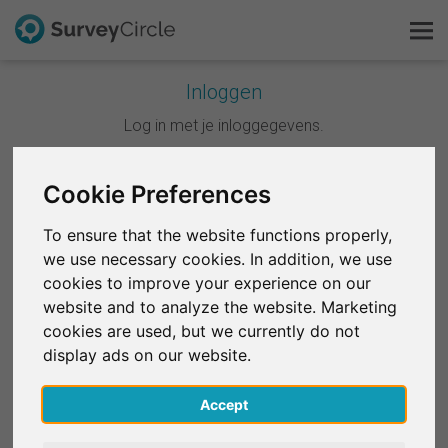
Inloggen
Dit is SurveyCircle
Log in met je inloggegevens.
Survey Ranking
Cookie Preferences
Doorgaan met Google
Onderzoek verkennen
To ensure that the website functions properly,
Doorgaan met Facebook
we use necessary cookies. In addition, we use
FAQ
cookies to improve your experience on our
website and to analyze the website. Marketing
OF
Gratis registreren
cookies are used, but we currently do not
E-mail
*
display ads on our website.
Inloggen
Accept
English
Wachtwoord
*