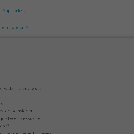
Español
ls Supporter?
Français
geen account?
Italiano
erwelzijn beïnvloeden
rs
ensten beïnvloden
ulatie en seksualiteit
ière?
van het modemerk Loavies