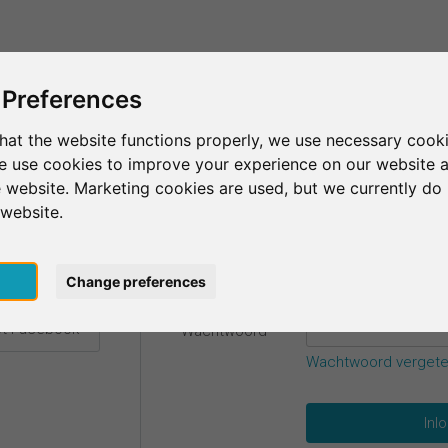
Dit is SurveyCircle
Vind respondenten
S
 Preferences
hat the website functions properly, we use necessary cooki
we use cookies to improve your experience on our website 
gevens.
 website. Marketing cookies are used, but we currently do 
 website.
E-mail
*
t Google
pt
Change preferences
t Facebook
Wachtwoord
*
Wachtwoord verget