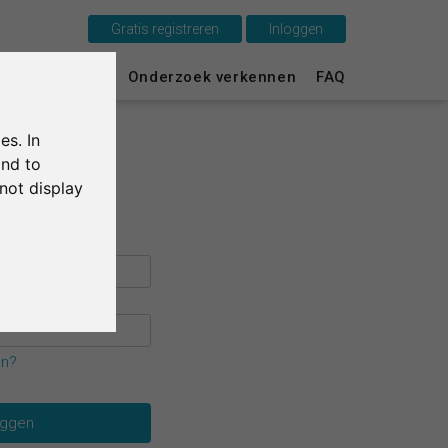
Gratis registreren
Inloggen
Dit is SurveyCircle
urvey Ranking
Onderzoek verkennen
FAQ
Survey Ranking
es. In
Onderzoek verkennen
and to
not display
FAQ
Gratis registreren
Inloggen
English
en?
Deutsch