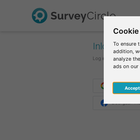
Cookie
Inloggen
To ensure t
addition, 
Log in met je inlogge
analyze the
ads on our
Doorgaan me
Acce
Doorgaan me