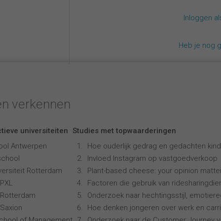
Inloggen a
Heb je nog 
en verkennen
tieve universiteiten
Studies met topwaarderingen
ool Antwerpen
Hoe ouderlijk gedrag en gedachten kind
school
Invloed Instagram op vastgoedverkoop
ersiteit Rotterdam
Plant-based cheese: your opinion matte
 PXL
Factoren die gebruik van ridesharingdi
 Rotterdam
Onderzoek naar hechtingsstijl, emotiereg
Saxion
Hoe denken jongeren over werk en carr
School of Management
Onderzoek naar de Customer Journey 