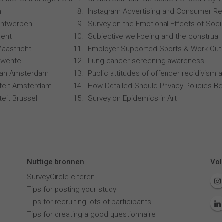
n
Instagram Advertising and Consumer R
 Antwerpen
Survey on the Emotional Effects of Soci
Gent
Subjective well-being and the construal 
Maastricht
Employer-Supported Sports & Work Ou
 Twente
Lung cancer screening awareness
 van Amsterdam
Public attitudes of offender recidivism a
siteit Amsterdam
How Detailed Should Privacy Policies Be
iteit Brussel
Survey on Epidemics in Art
Nuttige bronnen
Vol
SurveyCircle citeren
Tips for posting your study
Tips for recruiting lots of participants
Tips for creating a good questionnaire