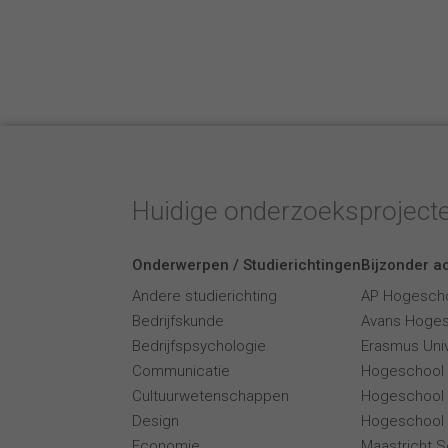
Huidige onderzoeksproject
Onderwerpen / Studierichtingen
Bijzonder ac
Andere studierichting
AP Hogesch
Bedrijfskunde
Avans Hoge
Bedrijfspsychologie
Erasmus Univ
Communicatie
Hogeschool
Cultuurwetenschappen
Hogeschool
Design
Hogeschool 
Economie
Maastricht 