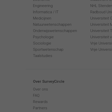
Engineering
NHL Stende
Informatica / IT
Radboud Univ
Medicijnen
Universiteit 
Natuurwetenschappen
Universiteit 
Onderwijswetenschappen
Universiteit
Psychologie
Universiteit
Sociologie
Vrije Univer
Sportwetenschap
Vrije Univers
Taalstudies
Over SurveyCircle
Over ons
FAQ
Rewards
Partners