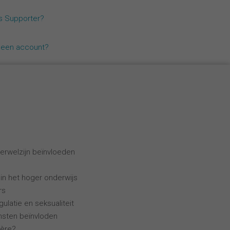
Español
ls Supporter?
Français
geen account?
Italiano
erwelzijn beïnvloeden
 in het hoger onderwijs
rs
ulatie en seksualiteit
ensten beïnvloden
ière?