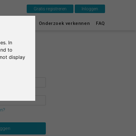
Gratis registreren
Inloggen
Dit is SurveyCircle
urvey Ranking
Onderzoek verkennen
FAQ
Survey Ranking
es. In
Onderzoek verkennen
and to
not display
FAQ
Gratis registreren
Inloggen
English
en?
Deutsch