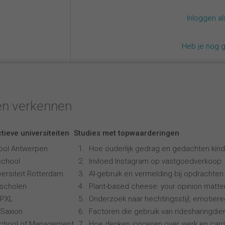
Inloggen a
Heb je nog 
en verkennen
tieve universiteiten
Studies met topwaarderingen
ool Antwerpen
Hoe ouderlijk gedrag en gedachten kind
school
Invloed Instagram op vastgoedverkoop
ersiteit Rotterdam
AI-gebruik en vermelding bij opdrachten
scholen
Plant-based cheese: your opinion matte
 PXL
Onderzoek naar hechtingsstijl, emotiereg
Saxion
Factoren die gebruik van ridesharingdi
School of Management
Hoe denken jongeren over werk en carr