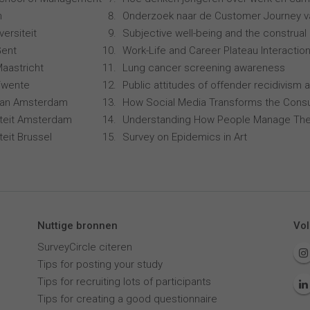
n
Onderzoek naar de Customer Journey 
ersiteit
Subjective well-being and the construal 
Gent
Work-Life and Career Plateau Interactio
Maastricht
Lung cancer screening awareness
 Twente
Public attitudes of offender recidivism a
 van Amsterdam
How Social Media Transforms the Consu
siteit Amsterdam
Understanding How People Manage The
iteit Brussel
Survey on Epidemics in Art
Nuttige bronnen
Vol
SurveyCircle citeren
Tips for posting your study
Tips for recruiting lots of participants
Tips for creating a good questionnaire