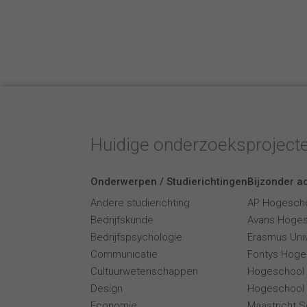
Huidige onderzoeksproject
Onderwerpen / Studierichtingen
Bijzonder ac
Andere studierichting
AP Hogesch
Bedrijfskunde
Avans Hoge
Bedrijfspsychologie
Erasmus Univ
Communicatie
Fontys Hoge
Cultuurwetenschappen
Hogeschool
Design
Hogeschool 
Economie
Maastricht 