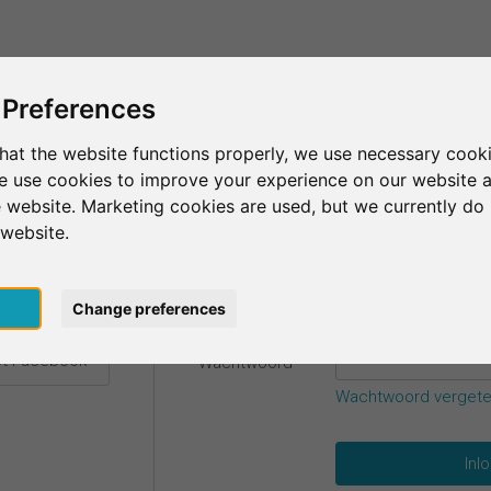
Dit is SurveyCircle
Vind respondenten
S
 Preferences
hat the website functions properly, we use necessary cooki
we use cookies to improve your experience on our website 
gevens.
 website. Marketing cookies are used, but we currently do 
 website.
E-mail
*
t Google
pt
Change preferences
t Facebook
Wachtwoord
*
Wachtwoord verget