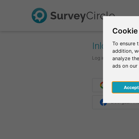
Cookie
Inloggen
To ensure t
addition, 
Log in met je inlogge
analyze the
ads on our
Doorgaan me
Acce
Doorgaan me