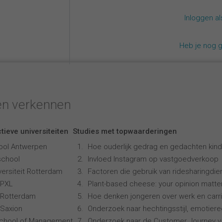
Inloggen a
Heb je nog 
en verkennen
tieve universiteiten
Studies met topwaarderingen
ool Antwerpen
Hoe ouderlijk gedrag en gedachten kind
school
Invloed Instagram op vastgoedverkoop
ersiteit Rotterdam
Factoren die gebruik van ridesharingdi
 PXL
Plant-based cheese: your opinion matte
 Rotterdam
Hoe denken jongeren over werk en carr
Saxion
Onderzoek naar hechtingsstijl, emotiereg
School of Management
Onderzoek naar de Customer Journey 