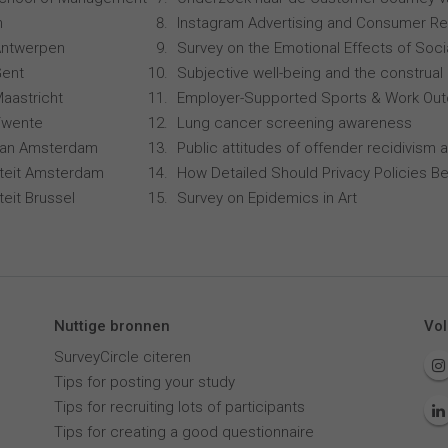
n
Instagram Advertising and Consumer R
 Antwerpen
Survey on the Emotional Effects of Soci
Gent
Subjective well-being and the construal 
Maastricht
Employer-Supported Sports & Work Ou
 Twente
Lung cancer screening awareness
 van Amsterdam
Public attitudes of offender recidivism a
siteit Amsterdam
How Detailed Should Privacy Policies Be
iteit Brussel
Survey on Epidemics in Art
Nuttige bronnen
Vol
SurveyCircle citeren
Tips for posting your study
Tips for recruiting lots of participants
Tips for creating a good questionnaire