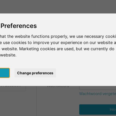
Dit is SurveyCircle
Vind respondenten
S
 Preferences
hat the website functions properly, we use necessary cooki
we use cookies to improve your experience on our website 
gevens.
 website. Marketing cookies are used, but we currently do 
 website.
E-mail
*
t Google
pt
Change preferences
t Facebook
Wachtwoord
*
Wachtwoord verget