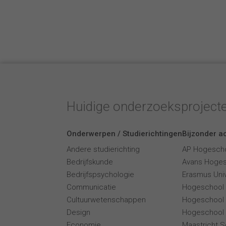
Huidige onderzoeksproject
Onderwerpen / Studierichtingen
Bijzonder ac
Andere studierichting
AP Hogesch
Bedrijfskunde
Avans Hoge
Bedrijfspsychologie
Erasmus Univ
Communicatie
Hogeschool
Cultuurwetenschappen
Hogeschool
Design
Hogeschool 
Economie
Maastricht 