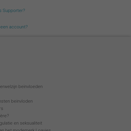
Español
ls Supporter?
Français
geen account?
Italiano
erwelzijn beïnvloeden
ensten beïnvloden
rs
ière?
ulatie en seksualiteit
van het modemerk Loavies