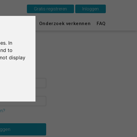
Gratis registreren
Inloggen
Dit is SurveyCircle
urvey Ranking
Onderzoek verkennen
FAQ
Survey Ranking
es. In
Onderzoek verkennen
and to
not display
FAQ
Gratis registreren
Inloggen
English
en?
Deutsch