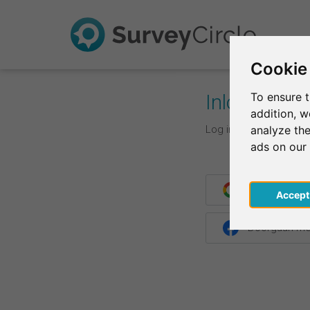
Cookie
Inloggen
To ensure t
addition, 
Log in met je inlogge
analyze the
ads on our
Doorgaan me
Acce
Doorgaan me