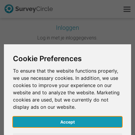
Inloggen
Dit is SurveyCircle
Log in met je inloggegevens.
Survey Ranking
Cookie Preferences
Doorgaan met Google
Onderzoek verkennen
To ensure that the website functions properly,
Doorgaan met Facebook
we use necessary cookies. In addition, we use
FAQ
cookies to improve your experience on our
website and to analyze the website. Marketing
OF
Gratis registreren
cookies are used, but we currently do not
E-mail
*
display ads on our website.
Inloggen
Accept
English
Wachtwoord
*