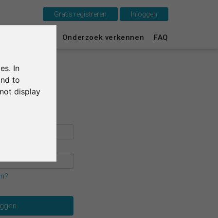
Gratis registreren
Inloggen
Dit is SurveyCircle
urvey Ranking
Onderzoek verkennen
FAQ
Survey Ranking
es. In
Onderzoek verkennen
and to
not display
FAQ
Gratis registreren
Inloggen
English
en?
Deutsch