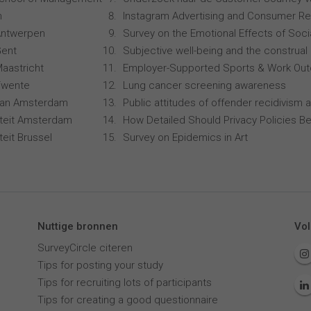
n
Instagram Advertising and Consumer R
 Antwerpen
Survey on the Emotional Effects of Soci
Gent
Subjective well-being and the construal 
Maastricht
Employer-Supported Sports & Work Ou
 Twente
Lung cancer screening awareness
 van Amsterdam
Public attitudes of offender recidivism a
siteit Amsterdam
How Detailed Should Privacy Policies Be
iteit Brussel
Survey on Epidemics in Art
Nuttige bronnen
Vol
SurveyCircle citeren
Tips for posting your study
Tips for recruiting lots of participants
Tips for creating a good questionnaire