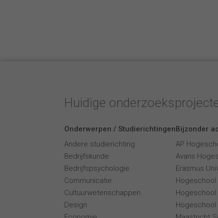
Huidige onderzoeksproject
Onderwerpen / Studierichtingen
Bijzonder ac
Andere studierichting
AP Hogesch
Bedrijfskunde
Avans Hoge
Bedrijfspsychologie
Erasmus Univ
Communicatie
Hogeschool
Cultuurwetenschappen
Hogeschool
Design
Hogeschool 
Economie
Maastricht 