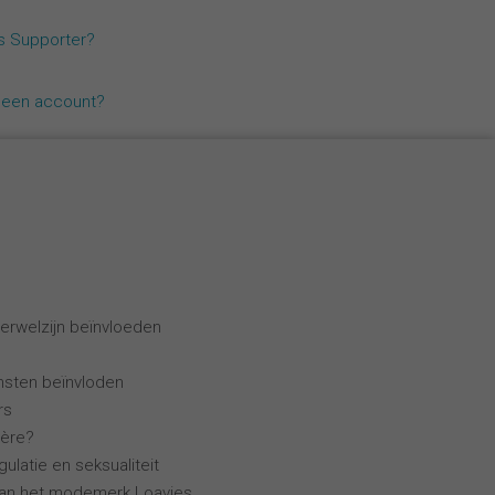
Español
ls Supporter?
Français
geen account?
Italiano
erwelzijn beïnvloeden
ensten beïnvloden
rs
ière?
ulatie en seksualiteit
van het modemerk Loavies