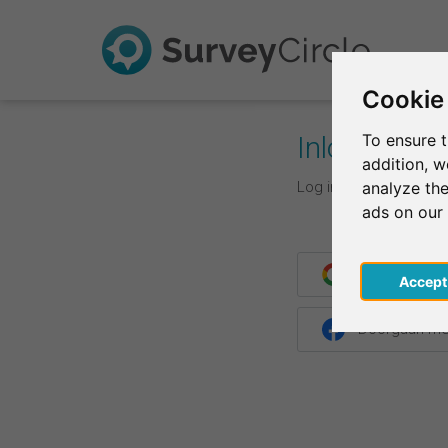
Cookie
Inloggen
To ensure t
addition, 
Log in met je inlogge
analyze the
ads on our
Doorgaan me
Acce
Doorgaan me