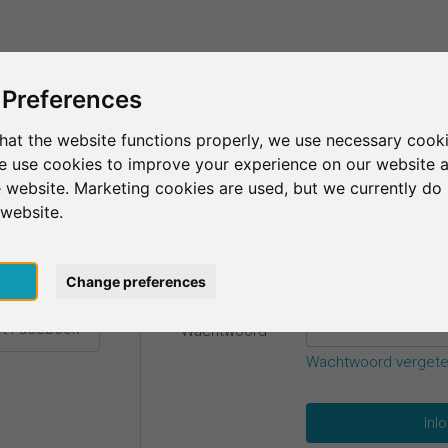
Dit is SurveyCircle
Vind respondenten
S
 Preferences
hat the website functions properly, we use necessary cooki
we use cookies to improve your experience on our website 
gevens.
 website. Marketing cookies are used, but we currently do 
 website.
E-mail
*
t Google
pt
Change preferences
t Facebook
Wachtwoord
*
Wachtwoord verget