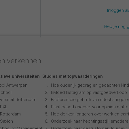
Inloggen a
Heb je nog 
en verkennen
tieve universiteiten
Studies met topwaarderingen
ool Antwerpen
Hoe ouderlijk gedrag en gedachten kind
school
Invloed Instagram op vastgoedverkoop
ersiteit Rotterdam
Factoren die gebruik van ridesharingdi
 PXL
Plant-based cheese: your opinion matte
 Rotterdam
Hoe denken jongeren over werk en carr
Saxion
Onderzoek naar hechtingsstijl, emotiereg
School of Management
Onderzoek naar de Customer Journey 