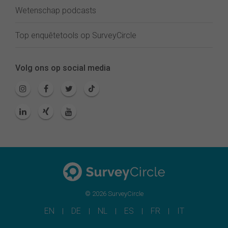
Wetenschap podcasts
Top enquêtetools op SurveyCircle
Volg ons op social media
© 2026 SurveyCircle
EN
DE
NL
ES
FR
IT