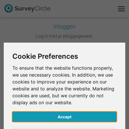
Inloggen
Dit is SurveyCircle
Log in met je inloggegevens.
Survey Ranking
Cookie Preferences
Doorgaan met Google
Onderzoek verkennen
To ensure that the website functions properly,
Doorgaan met Facebook
we use necessary cookies. In addition, we use
FAQ
cookies to improve your experience on our
website and to analyze the website. Marketing
OF
Gratis registreren
cookies are used, but we currently do not
E-mail
*
display ads on our website.
Inloggen
Accept
English
Wachtwoord
*