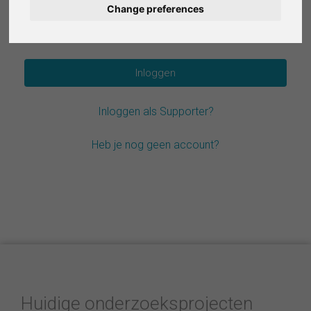
Change preferences
Deutsch
Wachtwoord vergeten?
Español
Français
Inloggen als Supporter?
Italiano
Heb je nog geen account?
Huidige onderzoeksprojecten