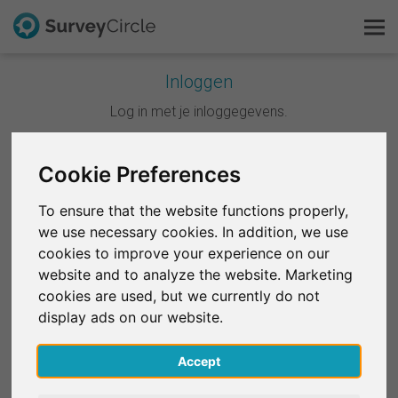
Inloggen
Dit is SurveyCircle
Log in met je inloggegevens.
Survey Ranking
Cookie Preferences
Doorgaan met Google
Onderzoek verkennen
To ensure that the website functions properly,
Doorgaan met Facebook
we use necessary cookies. In addition, we use
FAQ
cookies to improve your experience on our
website and to analyze the website. Marketing
OF
Gratis registreren
cookies are used, but we currently do not
E-mail
*
display ads on our website.
Inloggen
Accept
English
Wachtwoord
*