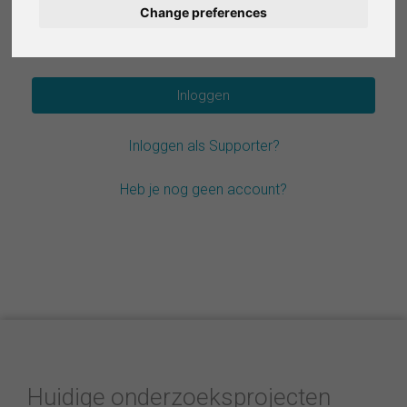
Change preferences
Deutsch
Wachtwoord vergeten?
Español
Français
Inloggen als Supporter?
Italiano
Heb je nog geen account?
Huidige onderzoeksprojecten