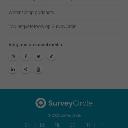
Wetenschap podcasts
Top enquêtetools op SurveyCircle
Volg ons op social media
© 2026 SurveyCircle
EN
DE
NL
ES
FR
IT