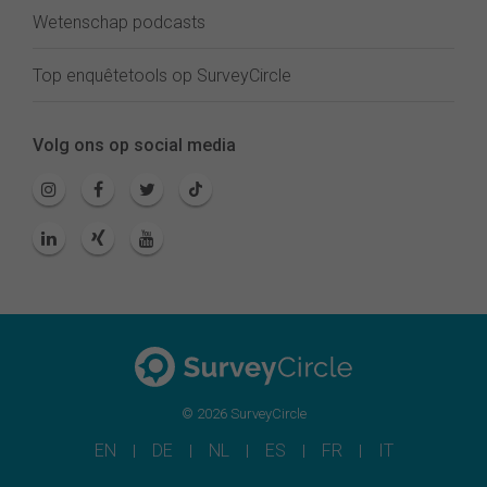
Wetenschap podcasts
Top enquêtetools op SurveyCircle
Volg ons op social media
© 2026 SurveyCircle
EN
DE
NL
ES
FR
IT