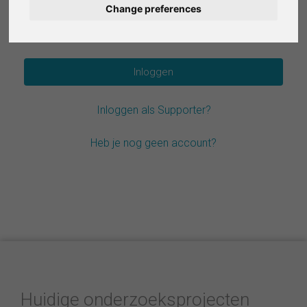
Change preferences
Deutsch
Wachtwoord vergeten?
Español
Français
Inloggen als Supporter?
Italiano
Heb je nog geen account?
Huidige onderzoeksprojecten