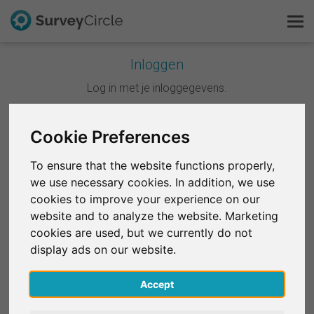
Inloggen
Dit is SurveyCircle
Log in met je inloggegevens.
Survey Ranking
Cookie Preferences
Doorgaan met Google
Onderzoek verkennen
To ensure that the website functions properly,
Doorgaan met Facebook
we use necessary cookies. In addition, we use
FAQ
cookies to improve your experience on our
website and to analyze the website. Marketing
OF
Gratis registreren
cookies are used, but we currently do not
E-mail
*
display ads on our website.
Inloggen
Accept
English
Wachtwoord
*