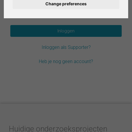
Change preferences
Deutsch
Wachtwoord vergeten?
Español
Français
Inloggen als Supporter?
Italiano
Heb je nog geen account?
Huidige onderzoeksprojecten