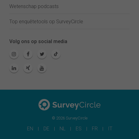
Wetenschap podcasts
Top enquêtetools op SurveyCircle
Volg ons op social media
© 2026 SurveyCircle
EN
DE
NL
ES
FR
IT