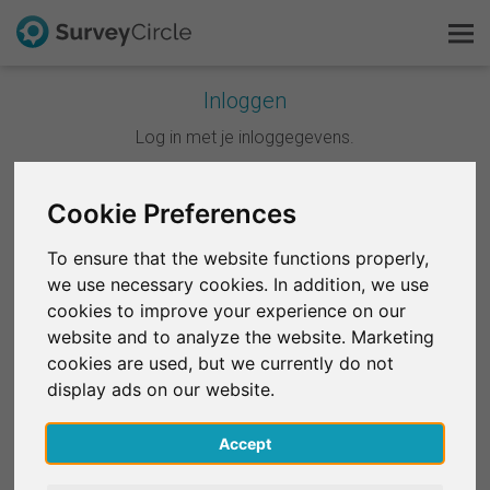
Inloggen
Dit is SurveyCircle
Log in met je inloggegevens.
Survey Ranking
Cookie Preferences
Doorgaan met Google
Onderzoek verkennen
To ensure that the website functions properly,
Doorgaan met Facebook
we use necessary cookies. In addition, we use
FAQ
cookies to improve your experience on our
website and to analyze the website. Marketing
OF
Gratis registreren
cookies are used, but we currently do not
E-mail
*
display ads on our website.
Inloggen
Accept
English
Wachtwoord
*