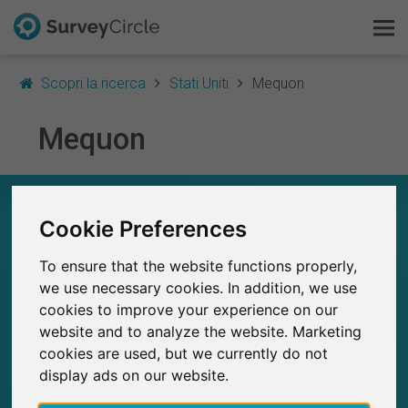
Scopri la ricerca
Stati Uniti
Mequon
Mequon
Questo è SurveyCircle
Survey Ranking
A COLPO D’OCCHIO – RICERCA IN MEQUON
Cookie Preferences
Scopri la ricerca
4
To ensure that the website functions properly,
Studi attualmente pubblicati su SurveyCircle
0
FAQ
Studi pubblicati in precedenza su
we use necessary cookies. In addition, we use
SurveyCircle
cookies to improve your experience on our
Registrati gratis
website and to analyze the website. Marketing
cookies are used, but we currently do not
Accedi
display ads on our website.
51
SurveyCircle