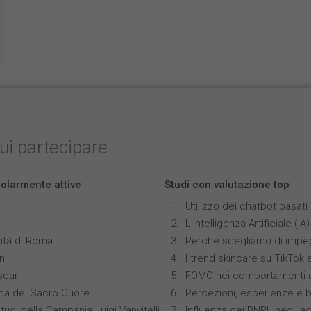
cui partecipare
colarmente attive
Studi con valutazione top
Utilizzo dei chatbot basat
L'Intelligenza Artificiale 
ità di Roma
Perché scegliamo di impeg
ni
I trend skincare su TikTok
scari
FOMO nei comportamenti di
ica del Sacro Cuore
Percezioni, esperienze e 
tudi della Campania Luigi Vanvitelli
Influenza dei BNPL negli ac