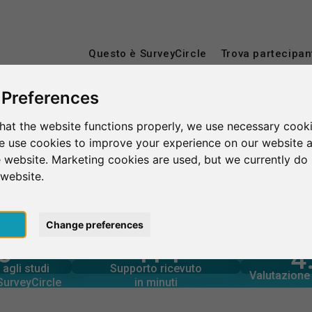
Questo è SurveyCircle
Trova partecipan
 Preferences
hat the website functions properly, we use necessary cooki
on
we use cookies to improve your experience on our website 
 website. Marketing cookies are used, but we currently do 
 website.
pt
Change preferences
5
414
rcle
4
in minuti
tramite
Numero d
Supporto fornito
DUCATION
agli studi
Supporto ricevuto
2,520+
agli studi
Valutazione 
8
 SurveyCircle
in minuti