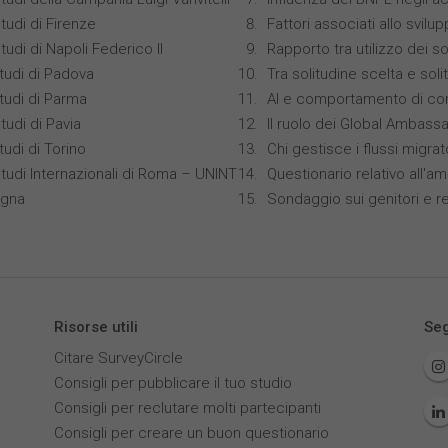
tudi di Firenze
Fattori associati allo svilu
tudi di Napoli Federico II
Rapporto tra utilizzo dei s
studi di Padova
Tra solitudine scelta e sol
studi di Parma
AI e comportamento di co
tudi di Pavia
Il ruolo dei Global Ambass
tudi di Torino
Chi gestisce i flussi migrat
Studi Internazionali di Roma – UNINT
Questionario relativo all'am
ogna
Sondaggio sui genitori e r
Risorse utili
Seg
Citare SurveyCircle
Consigli per pubblicare il tuo studio
Consigli per reclutare molti partecipanti
Consigli per creare un buon questionario