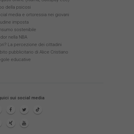
ppo della psicosi
ocial media e ortoressia nei giovani
itudine imposta
nsumo sostenibile
ador nella NBA
ori? La percezione dei cittadini
bito pubblicitario di Alice Cristiano
egole educative
uici sui social media