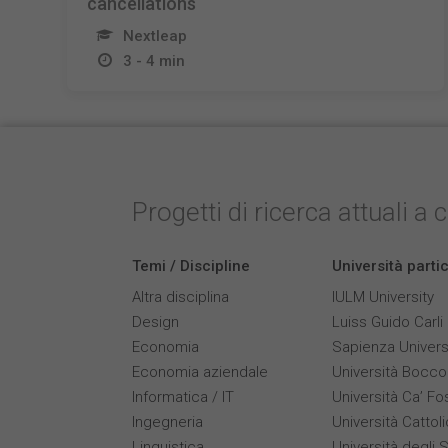
cancellations
Nextleap
3 - 4 min
Progetti di ricerca attuali a 
Temi / Discipline
Università parti
Altra disciplina
IULM University
Design
Luiss Guido Carli
Economia
Sapienza Univers
Economia aziendale
Università Bocco
Informatica / IT
Università Ca’ Fo
Ingegneria
Università Cattol
Linguistica
Università degli S