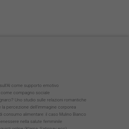
i sull'AI come supporto emotivo
(IA) come compagno sociale
narci? Uno studio sulle relazioni romantiche
 e la percezione dell'immagine corporea
 consumo alimentare: il caso Mulino Bianco
benessere nella salute femminile
quisti online (Klarna, Satispay ecc)