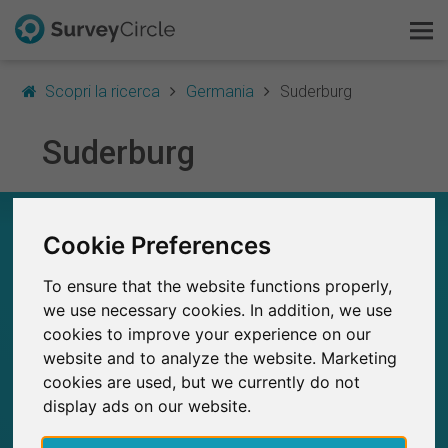
Scopri la ricerca
Germania
Suderburg
Suderburg
Questo è SurveyCircle
Survey Ranking
A COLPO D’OCCHIO – RICERCA IN SUDERBURG
Cookie Preferences
Scopri la ricerca
3
To ensure that the website functions properly,
Studi attualmente pubblicati su SurveyCircle
FAQ
0
Studi pubblicati in precedenza su
we use necessary cookies. In addition, we use
SurveyCircle
cookies to improve your experience on our
Registrati gratis
website and to analyze the website. Marketing
cookies are used, but we currently do not
Accedi
display ads on our website.
113
SurveyCircle