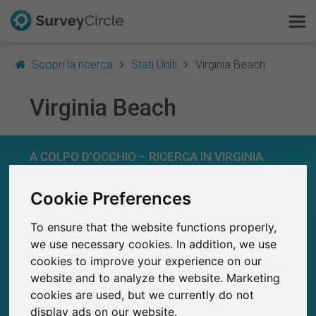
Scopri la ricerca
Stati Uniti
Virginia Beach
Virginia Beach
Questo è SurveyCircle
A COLPO D’OCCHIO – RICERCA IN VIRGINIA
Survey Ranking
BEACH
Cookie Preferences
Scopri la ricerca
29
Studi attualmente pubblicati su SurveyCircle
To ensure that the website functions properly,
1
FAQ
Studi pubblicati in precedenza su
we use necessary cookies. In addition, we use
SurveyCircle
cookies to improve your experience on our
Registrati gratis
website and to analyze the website. Marketing
cookies are used, but we currently do not
Accedi
display ads on our website.