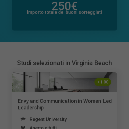
250
€
Importo totale delle donazioni promesse
1
€
Importo totale dei buoni sorteggiati
Studi selezionati in Virginia Beach
+
1.00
Envy and Communication in Women-Led
Leadership
Regent University
Aperto a tutti