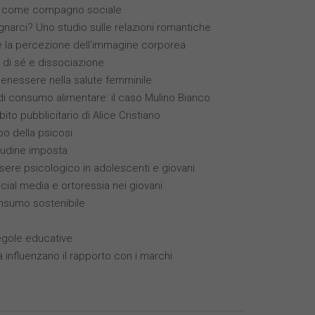
(IA) come compagno sociale
narci? Uno studio sulle relazioni romantiche
 e la percezione dell'immagine corporea
o di sé e dissociazione
benessere nella salute femminile
 consumo alimentare: il caso Mulino Bianco
bito pubblicitario di Alice Cristiano
ppo della psicosi
itudine imposta
ssere psicologico in adolescenti e giovani
ocial media e ortoressia nei giovani
nsumo sostenibile
egole educative
à influenzano il rapporto con i marchi