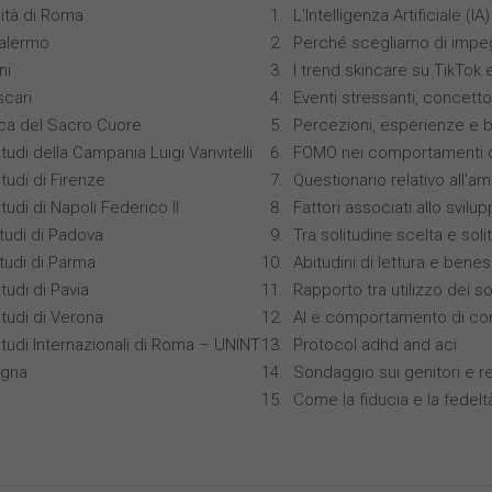
ità di Roma
L'Intelligenza Artificiale 
Palermo
Perché scegliamo di impeg
ni
I trend skincare su TikTok
scari
Eventi stressanti, concett
ica del Sacro Cuore
Percezioni, esperienze e 
tudi della Campania Luigi Vanvitelli
FOMO nei comportamenti di
tudi di Firenze
Questionario relativo all'am
tudi di Napoli Federico II
Fattori associati allo svilu
studi di Padova
Tra solitudine scelta e sol
studi di Parma
Abitudini di lettura e bene
tudi di Pavia
Rapporto tra utilizzo dei s
Studi di Verona
AI e comportamento di co
Studi Internazionali di Roma – UNINT
Protocol adhd and aci
ogna
Sondaggio sui genitori e r
Come la fiducia e la fedelt