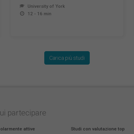
University of York
12 - 16 min
Carica più studi
cui partecipare
colarmente attive
Studi con valutazione top