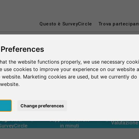
Questo è SurveyCircle
Trova partecipan
 Preferences
York
hat the website functions properly, we use necessary cooki
we use cookies to improve your experience on our website 
 website. Marketing cookies are used, but we currently do 
 website.
pt
Change preferences
10+
24,400+
rcle
4
in minuti
tramite
Numero d
3
Supporto fornito
agli studi
Supporto ricevuto
25,700+
agli studi
Valutazione 
90+
 SurveyCircle
in minuti