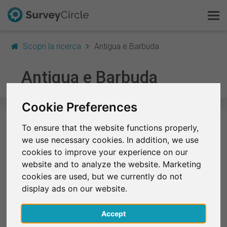
Scopri la ricerca
Antigua e Barbuda
Questo è SurveyCircle
Antigua e Barbuda
Survey Ranking
Cookie Preferences
Scopri la ricerca
To ensure that the website functions properly,
Studi selezionati in Antigua e
we use necessary cookies. In addition, we use
FAQ
Barbuda
cookies to improve your experience on our
website and to analyze the website. Marketing
Registrati gratis
Attualmente non ci sono studi da Antigua e Barbuda
cookies are used, but we currently do not
elencati su SurveyCircle.
display ads on our website.
Accedi
Accept
Studi terminati (selezione)
English