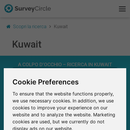
Scopri la ricerca
Kuwait
Kuwait
Questo è SurveyCircle
A COLPO D’OCCHIO – RICERCA IN KUWAIT
Survey Ranking
26
Cookie Preferences
Scopri la ricerca
Studi attualmente pubblicati su SurveyCircle
0
Studi pubblicati in precedenza su
To ensure that the website functions properly,
FAQ
SurveyCircle
we use necessary cookies. In addition, we use
cookies to improve your experience on our
Registrati gratis
website and to analyze the website. Marketing
cookies are used, but we currently do not
500
Accedi
SurveyCircle
display ads on our website.