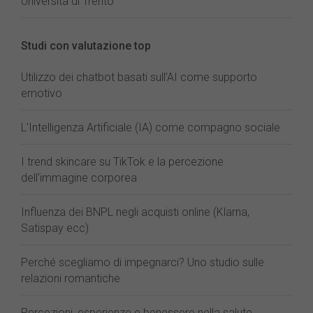
Università di Trento
Studi con valutazione top
Utilizzo dei chatbot basati sull'AI come supporto
emotivo
L'Intelligenza Artificiale (IA) come compagno sociale
I trend skincare su TikTok e la percezione
dell'immagine corporea
Influenza dei BNPL negli acquisti online (Klarna,
Satispay ecc)
Perché scegliamo di impegnarci? Uno studio sulle
relazioni romantiche
Percezioni, esperienze e benessere nella salute