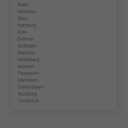
Berlin
München
Wien
Hamburg
Köln
Bremen
Göttingen
Bielefeld
Heidelberg
Münster
Paderborn
Mannheim
Saarbrücken
Würzburg
Osnabrück