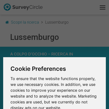
Scopri la ricerca
Lussemburgo
Lussemburgo
Questo è SurveyCircle
A COLPO D’OCCHIO – RICERCA IN
Survey Ranking
LUSSEMBURGO
Cookie Preferences
Scopri la ricerca
146
Studi attualmente pubblicati su SurveyCircle
To ensure that the website functions properly,
6
FAQ
Studi pubblicati in precedenza su
we use necessary cookies. In addition, we use
SurveyCircle
cookies to improve your experience on our
Registrati gratis
website and to analyze the website. Marketing
cookies are used, but we currently do not
Accedi
display ads on our website.