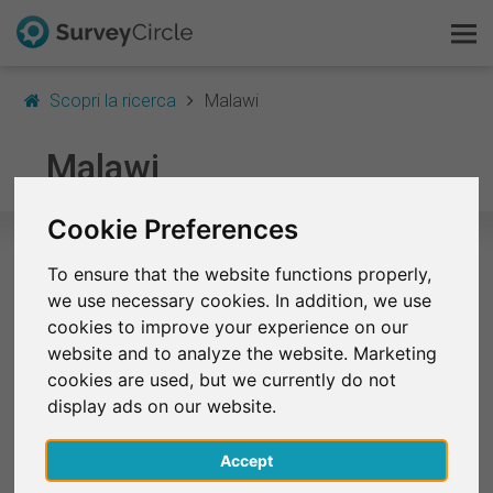
Scopri la ricerca
Malawi
Questo è SurveyCircle
Malawi
Survey Ranking
Cookie Preferences
Scopri la ricerca
To ensure that the website functions properly,
Studi selezionati in Malawi
we use necessary cookies. In addition, we use
FAQ
cookies to improve your experience on our
Attualmente non ci sono studi da Malawi elencati su
website and to analyze the website. Marketing
Registrati gratis
SurveyCircle.
cookies are used, but we currently do not
display ads on our website.
Accedi
Studi terminati (selezione)
Accept
English