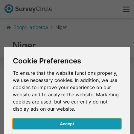
Scopri la ricerca
Niger
Questo è SurveyCircle
Niger
Survey Ranking
Cookie Preferences
Scopri la ricerca
To ensure that the website functions properly,
Studi selezionati in Niger
we use necessary cookies. In addition, we use
FAQ
cookies to improve your experience on our
Attualmente non ci sono studi da Niger elencati su
website and to analyze the website. Marketing
Registrati gratis
SurveyCircle.
cookies are used, but we currently do not
display ads on our website.
Accedi
Accept
English