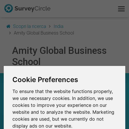
Scopri la ricerca
India
Amity Global Business School
Amity Global Business
Questo è SurveyCircle
School
Survey Ranking
Cookie Preferences
Scopri la ricerca
AMITY GLOBAL BUSINESS SCHOOL – A COLPO
D’OCCHIO
To ensure that the website functions properly,
FAQ
we use necessary cookies. In addition, we use
16
cookies to improve your experience on our
Registrati gratis
Studi attualmente pubblicati su SurveyCircle
0
website and to analyze the website. Marketing
Studi pubblicati in precedenza su
SurveyCircle
cookies are used, but we currently do not
Accedi
display ads on our website.