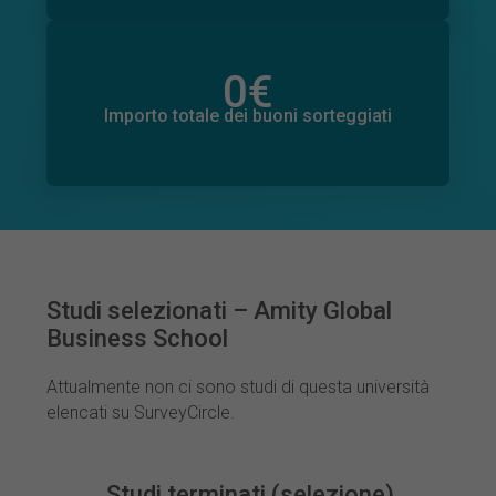
0
€
Importo totale delle donazioni promesse
0
€
Importo totale dei buoni sorteggiati
Studi selezionati – Amity Global
Business School
Attualmente non ci sono studi di questa università
elencati su SurveyCircle.
Studi terminati (selezione)