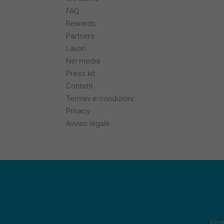
FAQ
Rewards
Partners
Lavori
Nei media
Press kit
Contatti
Termini e condizioni
Privacy
Avviso legale
Engl