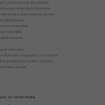
ori? La percezione dei cittadini
benessere nella salute femminile
ocial media e ortoressia nei giovani
ppo della psicosi
nsumo sostenibile
ador nella NBA
itudine imposta
egole educative
à influenzano il rapporto con i marchi
bito pubblicitario di Alice Cristiano
ella filiera tessile
uici sui social media