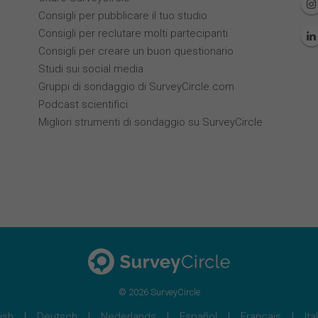
Consigli per pubblicare il tuo studio
Consigli per reclutare molti partecipanti
Consigli per creare un buon questionario
Studi sui social media
Gruppi di sondaggio di SurveyCircle.com
Podcast scientifici
Migliori strumenti di sondaggio su SurveyCircle
© 2026 SurveyCircle
ish
Deutsch
Nederlands
Español
Français
Ita