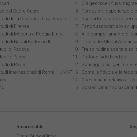
scari
Chi gestisce i flussi migrat
ica del Sacro Cuore
Percezioni, esperienze e 
tudi della Campania Luigi Vanvitelli
Rapporto tra utilizzo dei s
tudi di Firenze
Fattori associati allo svilu
Studi di Modena e Reggio Emilia
AI e comportamento di co
tudi di Napoli Federico II
Il ruolo dei Global Ambass
studi di Padova
Tra solitudine scelta e sol
studi di Parma
Protocol adhd and aci
tudi di Pavia
Sondaggio sui genitori e r
Studi Internazionali di Roma – UNINT
Come la fiducia e la fedelt
ogna
Questionario relativo all'am
nto
Sostenibilità: tracciabilità d
Risorse utili
Seg
Citare SurveyCircle