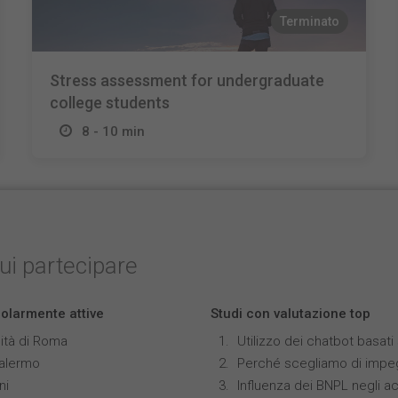
Terminato
Stress assessment for undergraduate
college students
8 - 10 min
cui partecipare
colarmente attive
Studi con valutazione top
ità di Roma
Utilizzo dei chatbot basat
Palermo
Perché scegliamo di impeg
ni
Influenza dei BNPL negli ac