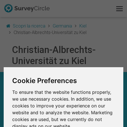
Scopri la ricerca
Germania
Kiel
Christian-Albrechts-Universität zu Kiel
Christian-Albrechts-
Questo è SurveyCircle
Universität zu Kiel
Survey Ranking
Cookie Preferences
Scopri la ricerca
CHRISTIAN-ALBRECHTS-UNIVERSITÄT ZU
KIEL – A COLPO D’OCCHIO
To ensure that the website functions properly,
FAQ
we use necessary cookies. In addition, we use
320
cookies to improve your experience on our
Studi attualmente pubblicati su SurveyCircle
Registrati gratis
6
Studi pubblicati in precedenza su
website and to analyze the website. Marketing
SurveyCircle
cookies are used, but we currently do not
Accedi
display ads on our website.