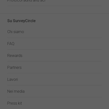
Protocol adhd and aci
Su SurveyCircle
Chi siamo
FAQ
Rewards
Partners
Lavori
Nei media
Press kit