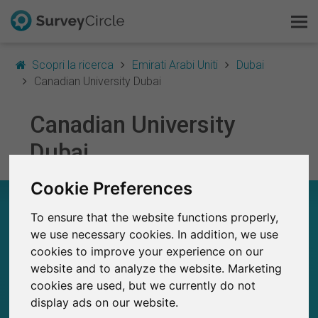
Scopri la ricerca
Emirati Arabi Uniti
Dubai
Canadian University Dubai
Canadian University
Questo è SurveyCircle
Dubai
Survey Ranking
Cookie Preferences
Scopri la ricerca
CANADIAN UNIVERSITY DUBAI – A COLPO
D’OCCHIO
To ensure that the website functions properly,
FAQ
we use necessary cookies. In addition, we use
cookies to improve your experience on our
12
Registrati gratis
website and to analyze the website. Marketing
Studi attualmente pubblicati su SurveyCircle
0
Studi pubblicati in precedenza su
cookies are used, but we currently do not
SurveyCircle
Accedi
display ads on our website.