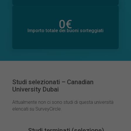
0
€
Importo totale delle donazioni promesse
0
€
Importo totale dei buoni sorteggiati
Studi selezionati – Canadian
University Dubai
Attualmente non ci sono studi di questa università
elencati su SurveyCircle.
Studi terminati (selezione)