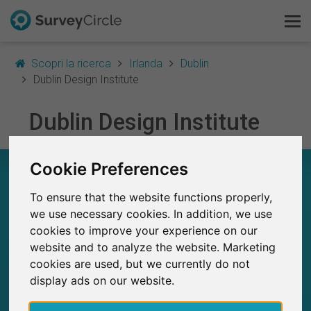
Scopri la ricerca
Irlanda
Dublin
Dublin Design Institute
Questo è SurveyCircle
Dublin Design Institute
Survey Ranking
Cookie Preferences
DUBLIN DESIGN INSTITUTE – A COLPO
Scopri la ricerca
D’OCCHIO
To ensure that the website functions properly,
FAQ
we use necessary cookies. In addition, we use
2
cookies to improve your experience on our
Studi attualmente pubblicati su SurveyCircle
0
Studi pubblicati in precedenza su
Registrati gratis
website and to analyze the website. Marketing
SurveyCircle
cookies are used, but we currently do not
Accedi
display ads on our website.