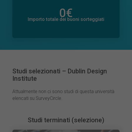
0
€
Importo totale delle donazioni promesse
0
€
Importo totale dei buoni sorteggiati
Studi selezionati – Dublin Design
Institute
Attualmente non ci sono studi di questa università
elencati su SurveyCircle.
Studi terminati (selezione)