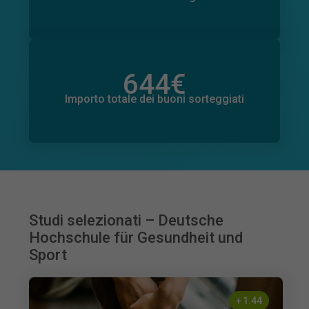
644
€
Importo totale delle donazioni promesse
559
€
Importo totale dei buoni sorteggiati
Studi selezionati – Deutsche
Hochschule für Gesundheit und
Sport
+
1.44