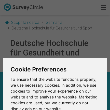
Scopri la ricerca
Germania
Deutsche Hochschule für Gesundheit und Sport
Deutsche Hochschule
Questo è SurveyCircle
für Gesundheit und
Survey Ranking
Sport
Cookie Preferences
Scopri la ricerca
DEUTSCHE HOCHSCHULE FÜR GESUNDHEIT
To ensure that the website functions properly,
FAQ
UND SPORT – A COLPO D’OCCHIO
we use necessary cookies. In addition, we use
cookies to improve your experience on our
Registrati gratis
112
website and to analyze the website. Marketing
Studi attualmente pubblicati su SurveyCircle
cookies are used, but we currently do not
5
Accedi
Studi pubblicati in precedenza su
display ads on our website.