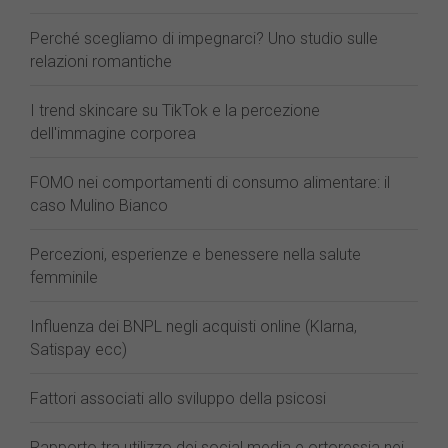
Perché scegliamo di impegnarci? Uno studio sulle
relazioni romantiche
I trend skincare su TikTok e la percezione
dell'immagine corporea
FOMO nei comportamenti di consumo alimentare: il
caso Mulino Bianco
Percezioni, esperienze e benessere nella salute
femminile
Influenza dei BNPL negli acquisti online (Klarna,
Satispay ecc)
Fattori associati allo sviluppo della psicosi
Rapporto tra utilizzo dei social media e ortoressia nei