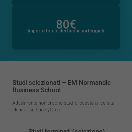
80
€
Importo totale delle donazioni promesse
12
€
Importo totale dei buoni sorteggiati
Studi selezionati – EM Normandie
Business School
Attualmente non ci sono studi di questa università
elencati su SurveyCircle.
Studi terminati (selezione)