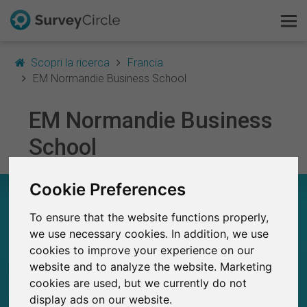
Scopri la ricerca
Francia
EM Normandie Business School
EM Normandie Business
Questo è SurveyCircle
School
Survey Ranking
Cookie Preferences
Scopri la ricerca
EM NORMANDIE BUSINESS SCHOOL – A
COLPO D’OCCHIO
To ensure that the website functions properly,
FAQ
we use necessary cookies. In addition, we use
151
cookies to improve your experience on our
Registrati gratis
Studi attualmente pubblicati su SurveyCircle
1
website and to analyze the website. Marketing
Studi pubblicati in precedenza su
SurveyCircle
cookies are used, but we currently do not
Accedi
display ads on our website.