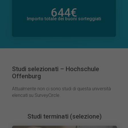
644
€
Importo totale delle donazioni promesse
77
€
Importo totale dei buoni sorteggiati
Studi selezionati – Hochschule
Offenburg
Attualmente non ci sono studi di questa università
elencati su SurveyCircle.
Studi terminati (selezione)