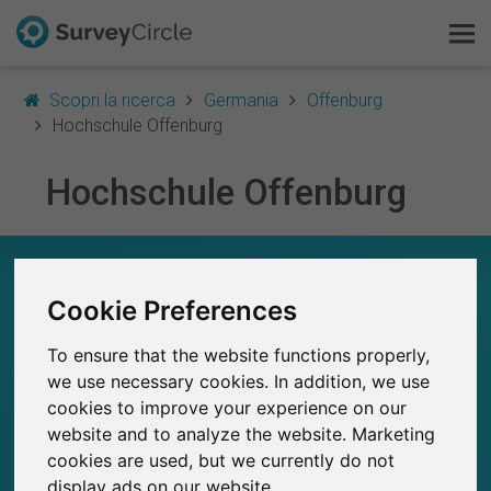
Scopri la ricerca
Germania
Offenburg
Hochschule Offenburg
Hochschule Offenburg
Questo è SurveyCircle
Survey Ranking
HOCHSCHULE OFFENBURG – A COLPO
D’OCCHIO
Cookie Preferences
Scopri la ricerca
52
To ensure that the website functions properly,
FAQ
Studi attualmente pubblicati su SurveyCircle
0
we use necessary cookies. In addition, we use
Studi pubblicati in precedenza su
SurveyCircle
cookies to improve your experience on our
Registrati gratis
website and to analyze the website. Marketing
cookies are used, but we currently do not
Accedi
display ads on our website.