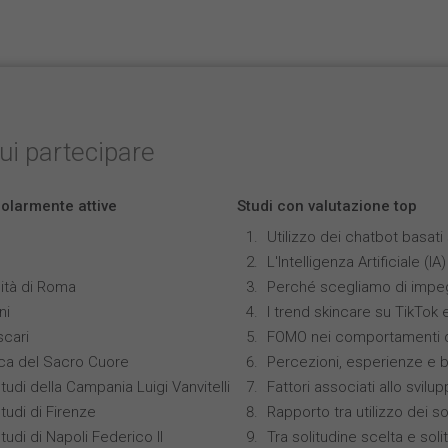
cui partecipare
colarmente attive
Studi con valutazione top
Utilizzo dei chatbot basat
L'Intelligenza Artificiale 
ità di Roma
Perché scegliamo di impeg
ni
I trend skincare su TikTok
scari
FOMO nei comportamenti di
ica del Sacro Cuore
Percezioni, esperienze e 
tudi della Campania Luigi Vanvitelli
Fattori associati allo svilu
tudi di Firenze
Rapporto tra utilizzo dei s
tudi di Napoli Federico II
Tra solitudine scelta e sol