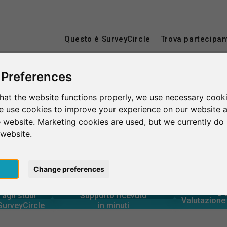
Questo è SurveyCircle
Trova partecipan
 Preferences
Hochschule Stralsund
hat the website functions properly, we use necessary cooki
we use cookies to improve your experience on our website 
und
 website. Marketing cookies are used, but we currently do 
 website.
pt
Change preferences
0
5,020+
rcle
4
in minuti
tramite
Numero d
Supporto fornito
IO
agli studi
Supporto ricevuto
8,640+
agli studi
Valutazione 
10+
 SurveyCircle
in minuti