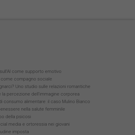
i sull'AI come supporto emotivo
(IA) come compagno sociale
narci? Uno studio sulle relazioni romantiche
 e la percezione dell'immagine corporea
 consumo alimentare: il caso Mulino Bianco
benessere nella salute femminile
ppo della psicosi
ocial media e ortoressia nei giovani
itudine imposta