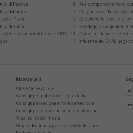
studi di Padova
AI e comportamento di co
studi di Parma
Chi gestisce i flussi migrat
tudi di Pavia
Questionario relativo all'am
tudi di Torino
Sondaggio sui genitori e r
Studi Internazionali di Roma – UNINT
Come la fiducia e la fedelt
ogna
Influenza dei BNPL negli ac
Risorse utili
Seg
Citare SurveyCircle
Consigli per pubblicare il tuo studio
Consigli per reclutare molti partecipanti
Consigli per creare un buon questionario
Studi sui social media
Gruppi di sondaggio di SurveyCircle.com