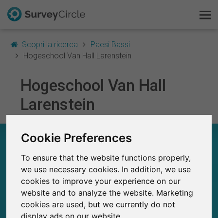
Scopri la ricerca
Paesi Bassi
Hogeschool Van Hall Larenstein
Hogeschool Van Hall
Questo è SurveyCircle
Larenstein
Survey Ranking
Cookie Preferences
Scopri la ricerca
HOGESCHOOL VAN HALL LARENSTEIN – A
COLPO D’OCCHIO
To ensure that the website functions properly,
FAQ
we use necessary cookies. In addition, we use
32
cookies to improve your experience on our
Studi attualmente pubblicati su SurveyCircle
Registrati gratis
0
Studi pubblicati in precedenza su
website and to analyze the website. Marketing
SurveyCircle
cookies are used, but we currently do not
Accedi
display ads on our website.