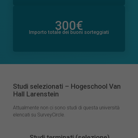
300
€
Importo totale delle donazioni promesse
0
€
Importo totale dei buoni sorteggiati
Studi selezionati – Hogeschool Van
Hall Larenstein
Attualmente non ci sono studi di questa università
elencati su SurveyCircle.
Studi terminati (selezione)