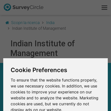
Scopri la ricerca
India
Indian Institute of Management
Indian Institute of
Questo è SurveyCircle
Management
Survey Ranking
Cookie Preferences
Scopri la ricerca
INDIAN INSTITUTE OF MANAGEMENT – A
COLPO D’OCCHIO
To ensure that the website functions properly,
FAQ
we use necessary cookies. In addition, we use
127
cookies to improve your experience on our
Studi attualmente pubblicati su SurveyCircle
Registrati gratis
5
Studi pubblicati in precedenza su
website and to analyze the website. Marketing
SurveyCircle
cookies are used, but we currently do not
Accedi
display ads on our website.