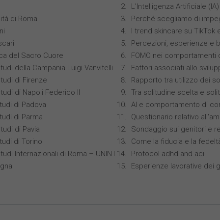
L'Intelligenza Artificiale 
ità di Roma
Perché scegliamo di impeg
ni
I trend skincare su TikTok
scari
Percezioni, esperienze e 
ica del Sacro Cuore
FOMO nei comportamenti di
tudi della Campania Luigi Vanvitelli
Fattori associati allo svilu
tudi di Firenze
Rapporto tra utilizzo dei s
tudi di Napoli Federico II
Tra solitudine scelta e sol
studi di Padova
AI e comportamento di co
studi di Parma
Questionario relativo all'am
tudi di Pavia
Sondaggio sui genitori e r
tudi di Torino
Come la fiducia e la fedelt
Studi Internazionali di Roma – UNINT
Protocol adhd and aci
ogna
Esperienze lavorative dei gi