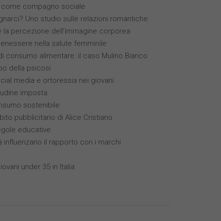
(IA) come compagno sociale
narci? Uno studio sulle relazioni romantiche
 e la percezione dell'immagine corporea
benessere nella salute femminile
 consumo alimentare: il caso Mulino Bianco
ppo della psicosi
ocial media e ortoressia nei giovani
itudine imposta
nsumo sostenibile
bito pubblicitario di Alice Cristiano
egole educative
à influenzano il rapporto con i marchi
ovani under 35 in Italia