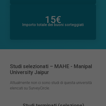
15
€
Importo totale delle donazioni promesse
75
€
Importo totale dei buoni sorteggiati
Studi selezionati – MAHE - Manipal
University Jaipur
Attualmente non ci sono studi di questa università
elencati su SurveyCircle.
Studi terminati (selezione)