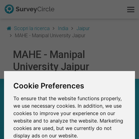
Scopri la ricerca
India
Jaipur
MAHE - Manipal University Jaipur
MAHE - Manipal
Questo è SurveyCircle
University Jaipur
Survey Ranking
Cookie Preferences
Scopri la ricerca
MAHE - MANIPAL UNIVERSITY JAIPUR – A
COLPO D’OCCHIO
To ensure that the website functions properly,
FAQ
we use necessary cookies. In addition, we use
46
cookies to improve your experience on our
Registrati gratis
Studi attualmente pubblicati su SurveyCircle
0
website and to analyze the website. Marketing
Studi pubblicati in precedenza su
SurveyCircle
cookies are used, but we currently do not
Accedi
display ads on our website.