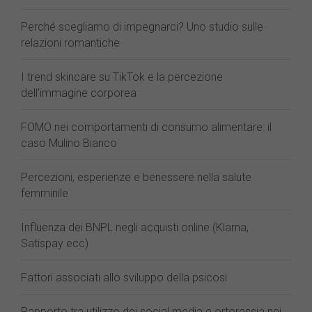
Perché scegliamo di impegnarci? Uno studio sulle
relazioni romantiche
I trend skincare su TikTok e la percezione
dell'immagine corporea
FOMO nei comportamenti di consumo alimentare: il
caso Mulino Bianco
Percezioni, esperienze e benessere nella salute
femminile
Influenza dei BNPL negli acquisti online (Klarna,
Satispay ecc)
Fattori associati allo sviluppo della psicosi
Rapporto tra utilizzo dei social media e ortoressia nei