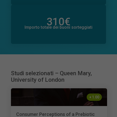
310
€
Importo totale delle donazioni promesse
0
€
Importo totale dei buoni sorteggiati
Studi selezionati – Queen Mary,
University of London
+
1.00
Consumer Perceptions of a Prebiotic