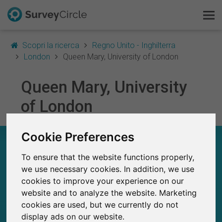
Scopri la ricerca
Regno Unito - Inghilterra
London
Queen Mary, University of London
Queen Mary, University
Questo è SurveyCircle
of London
Survey Ranking
Cookie Preferences
Scopri la ricerca
QUEEN MARY, UNIVERSITY OF LONDON – A
COLPO D’OCCHIO
To ensure that the website functions properly,
FAQ
we use necessary cookies. In addition, we use
102
cookies to improve your experience on our
Registrati gratis
Studi attualmente pubblicati su SurveyCircle
4
website and to analyze the website. Marketing
Studi pubblicati in precedenza su
SurveyCircle
cookies are used, but we currently do not
Accedi
display ads on our website.