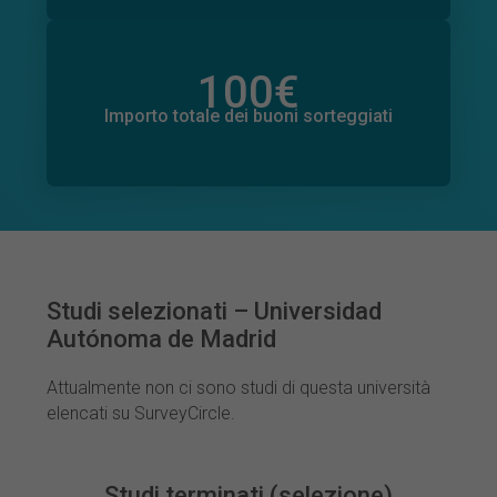
100
€
Importo totale delle donazioni promesse
0
€
Importo totale dei buoni sorteggiati
Studi selezionati – Universidad
Autónoma de Madrid
Attualmente non ci sono studi di questa università
elencati su SurveyCircle.
Studi terminati (selezione)