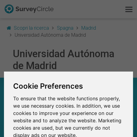
Scopri la ricerca
Spagna
Madrid
Universidad Autónoma de Madrid
Universidad Autónoma
Questo è SurveyCircle
de Madrid
Survey Ranking
Cookie Preferences
Scopri la ricerca
UNIVERSIDAD AUTÓNOMA DE MADRID – A
COLPO D’OCCHIO
To ensure that the website functions properly,
FAQ
we use necessary cookies. In addition, we use
40
cookies to improve your experience on our
Studi attualmente pubblicati su SurveyCircle
Registrati gratis
0
Studi pubblicati in precedenza su
website and to analyze the website. Marketing
SurveyCircle
cookies are used, but we currently do not
Accedi
display ads on our website.