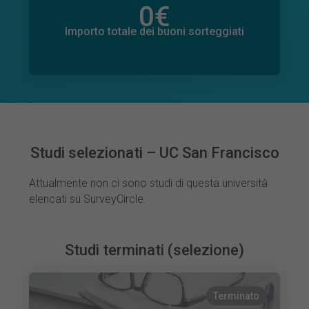
0
€
Importo totale delle donazioni promesse
0
€
Importo totale dei buoni sorteggiati
Studi selezionati – UC San Francisco
Attualmente non ci sono studi di questa università
elencati su SurveyCircle.
Studi terminati (selezione)
Terminato