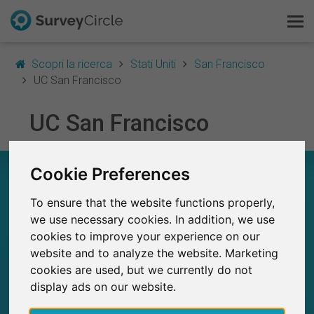
Scopri la ricerca
Stati Uniti
San Francisco
UC San Francisco
Questo è SurveyCircle
UC San Francisco
Survey Ranking
Cookie Preferences
UC SAN FRANCISCO – A COLPO D’OCCHIO
Scopri la ricerca
To ensure that the website functions properly,
3
FAQ
we use necessary cookies. In addition, we use
Studi attualmente pubblicati su SurveyCircle
0
Studi pubblicati in precedenza su
cookies to improve your experience on our
SurveyCircle
Registrati gratis
website and to analyze the website. Marketing
cookies are used, but we currently do not
Accedi
display ads on our website.